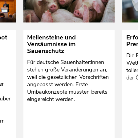
bot
Meilensteine und
Erfo
Versäumnisse im
Pre
Sauenschutz
Die 
Für deutsche Sauenhalter:innen
Wett
stehen große Veränderungen an,
tolle
weil die gesetzlichen Vorschriften
der Ö
er
angepasst werden. Erste
Umbaukonzepte mussten bereits
 über
eingereicht werden.
em