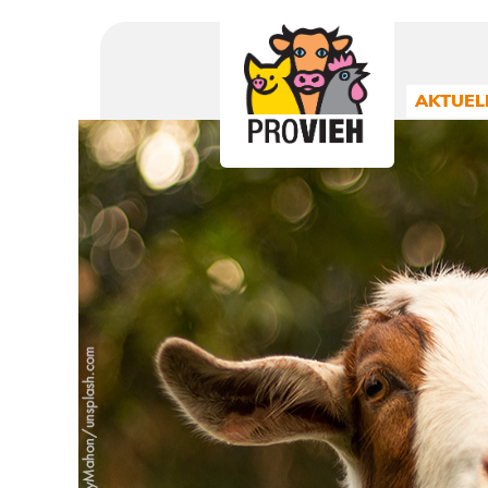
PROVIEH
-
respekTIERE
AKTUEL
leben.
Slider