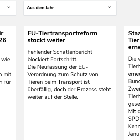
Aus dem Jahr
ir
EU-Tiertransportreform
Staa
026
stockt weiter
Tie
ern
Fehlender Schattenbericht
Die 
 wie
blockiert Fortschritt.
Tier
Die Neufassung der EU-
erne
m mit
Verordnung zum Schutz von
Bund
n für
Tieren beim Transport ist
Zwei
überfällig, doch der Prozess steht
Tier
weiter auf der Stelle.
gese
Mit 
SPD 
Kenn
Janu