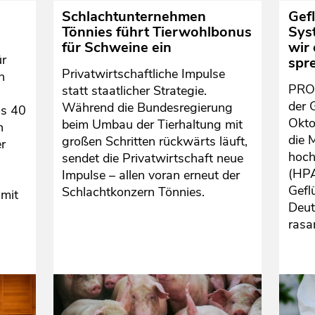
Schlachtunternehmen
Gefl
Tönnies führt Tierwohlbonus
Sys
für Schweine ein
wir
ür
spr
Privatwirtschaftliche Impulse
h
PROV
statt staatlicher Strategie.
der 
Während die Bundesregierung
us 40
Okto
beim Umbau der Tierhaltung mit
n
die 
großen Schritten rückwärts läuft,
er
hoch
sendet die Privatwirtschaft neue
(HPA
Impulse – allen voran erneut der
Geflü
Schlachtkonzern Tönnies.
 mit
Deut
rasa