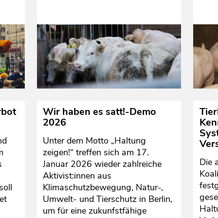
rbot
Wir haben es satt!-Demo
Tie
2026
Ken
Sys
nd
Unter dem Motto „Haltung
Ver
m
zeigen!“ treffen sich am 17.
Die 
s
Januar 2026 wieder zahlreiche
Koal
Aktivist:innen aus
fest
soll
Klimaschutzbewegung, Natur-,
gese
et
Umwelt- und Tierschutz in Berlin,
Halt
um für eine zukunfstfähige