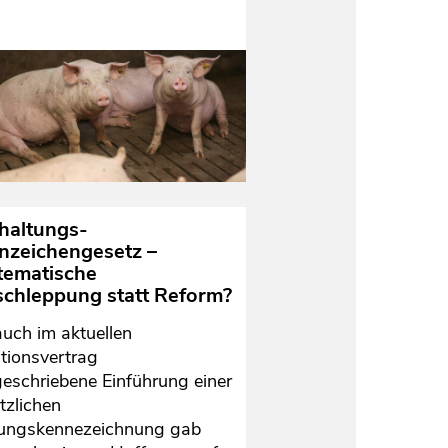
rhaltungs-
nzeichengesetz –
tematische
schleppung statt Reform?
auch im aktuellen
itionsvertrag
geschriebene Einführung einer
tzlichen
ungskennezeichnung gab