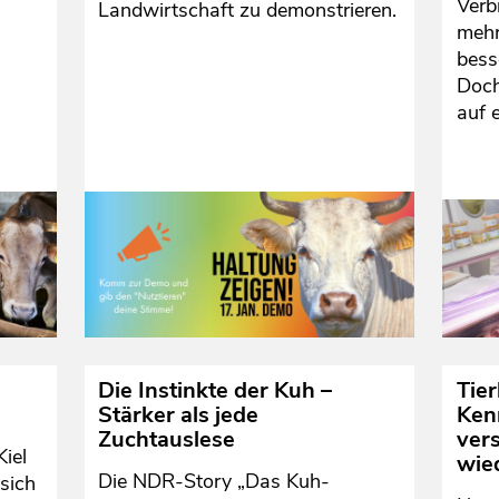
Verb
Landwirtschaft zu demonstrieren.
mehr
bess
Doch
auf e
Die Instinkte der Kuh –
Tie
Stärker als jede
Ken
Zuchtauslese
ver
Kiel
wie
Die NDR-Story „Das Kuh-
 sich