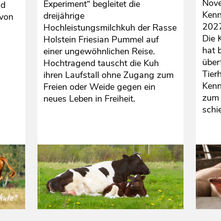
Nove
Experiment“ begleitet die
nd
Kenn
dreijährige
 von
2027 
Hochleistungsmilchkuh der Rasse
Die 
Holstein Friesian Pummel auf
hat 
einer ungewöhnlichen Reise.
über
Hochtragend tauscht die Kuh
Tier
ihren Laufstall ohne Zugang zum
Kenn
Freien oder Weide gegen ein
zum 
neues Leben in Freiheit.
schi