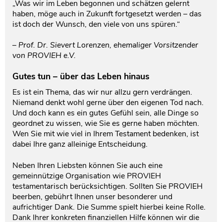
„Was wir im Leben begonnen und schätzen gelernt
haben, möge auch in Zukunft fortgesetzt werden – das
Testament und Nachlass
Netzwerk- und Kooperationspartner
ist doch der Wunsch, den viele von uns spüren.“
– Prof. Dr. Sievert Lorenzen, ehemaliger Vorsitzender
von PROVIEH e.V.
Gutes tun – über das Leben hinaus
Es ist ein Thema, das wir nur allzu gern verdrängen.
Niemand denkt wohl gerne über den eigenen Tod nach.
Und doch kann es ein gutes Gefühl sein, alle Dinge so
geordnet zu wissen, wie Sie es gerne haben möchten.
Wen Sie mit wie viel in Ihrem Testament bedenken, ist
dabei Ihre ganz alleinige Entscheidung.
Neben Ihren Liebsten können Sie auch eine
gemeinnützige Organisation wie PROVIEH
testamentarisch berücksichtigen. Sollten Sie PROVIEH
beerben, gebührt Ihnen unser besonderer und
aufrichtiger Dank. Die Summe spielt hierbei keine Rolle.
Dank Ihrer konkreten finanziellen Hilfe können wir die