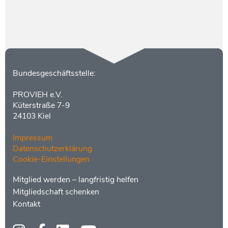
Kontakt
Bundesgeschäftsstelle:
PROVIEH e.V.
Küterstraße 7-9
24103 Kiel
Impressum
Datenschutzerklärung
Cookie-Einstellungen
Menüs
Footer
Mitglied werden – langfristig helfen
2
Mitgliedschaft schenken
Kontakt
Social