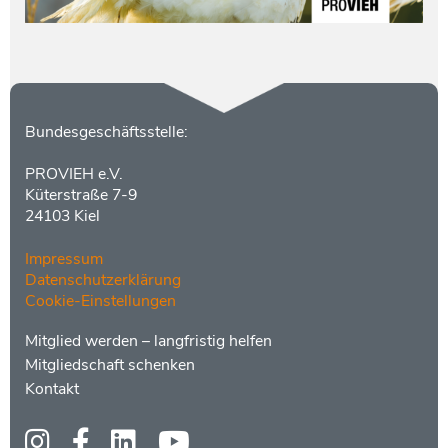
Kontakt
Bundesgeschäftsstelle:
PROVIEH e.V.
Küterstraße 7-9
24103 Kiel
Impressum
Datenschutzerklärung
Cookie-Einstellungen
Menüs
Footer
Mitglied werden – langfristig helfen
2
Mitgliedschaft schenken
Kontakt
Social