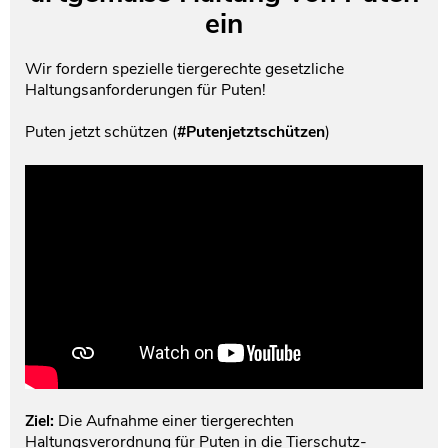
ein
Testament und Nachlass
Netzwerk- und Kooperationspartner
Wir fordern spezielle tiergerechte gesetzliche
Haltungsanforderungen für Puten!
Puten jetzt schützen (
#Putenjetztschützen
)
Ziel:
Die Aufnahme einer tiergerechten
Haltungsverordnung für Puten in die Tierschutz-