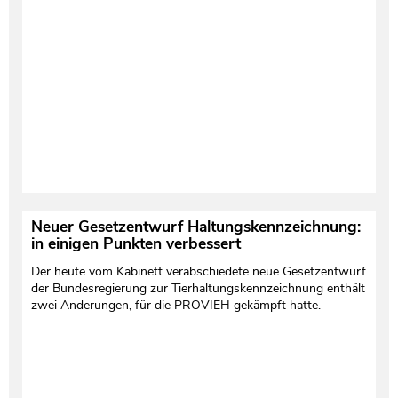
Testament und Nachlass
Netzwerk- und Kooperationspartner
Neuer Gesetzentwurf Haltungskennzeichnung:
in einigen Punkten verbessert
Der heute vom Kabinett verabschiedete neue Gesetzentwurf
der Bundesregierung zur Tierhaltungskennzeichnung enthält
zwei Änderungen, für die PROVIEH gekämpft hatte.