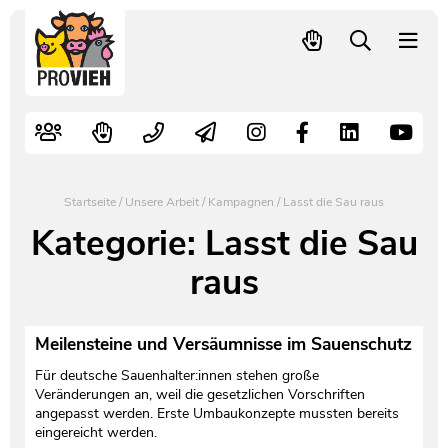
PROVIEH
-
respekTIERE
Nutztiere
Kampagnen
Mitglied werden – langfristig helfen
Kontakt
Pressekontakt
leben.
Alte Nutztierrassen
Fachliche Arbeit
Spenden
Leitbild
Newsletter
Schnellwahl
Tierschutzfall melden
Politische Arbeit
Mehr Mitglieder – mehr Wirkung für die Tiere
Vorstand
Pressemitteilungen
Startseite
/
Unsere Arbeit
/
Kampagnen
/
Lasst die Sau raus
Video- und Audiothek
Verbraucherinfos
Freiwille Beitragserhöhung
Team
Pressespiegel
Kategorie:
Lasst die Sau
raus
Bildungsarbeit
Tierschutz verschenken
Jobs und Praktika
Freianzeigen
Aktiv werden
Satzung
Pressematerial
Meilensteine und Versäumnisse im Sauenschutz
Für deutsche Sauenhalter:innen stehen große
Shop
Jahresberichte
PROVIEH in Zahlen
Veränderungen an, weil die gesetzlichen Vorschriften
angepasst werden. Erste Umbaukonzepte mussten bereits
Geldauflagen
Vereinsgründung
eingereicht werden.