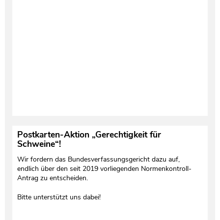
Testament und Nachlass
Netzwerk- und Kooperationspartner
Postkarten-Aktion „Gerechtigkeit für
Schweine“!
Wir fordern das Bundesverfassungsgericht dazu auf,
endlich über den seit 2019 vorliegenden Normenkontroll-
Antrag zu entscheiden.
Bitte unterstützt uns dabei!