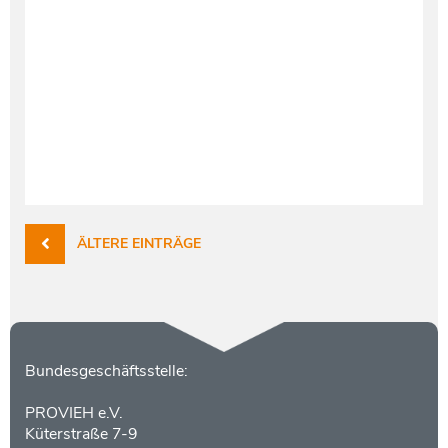
ÄLTERE EINTRÄGE
Kontakt
Bundesgeschäftsstelle:
PROVIEH e.V.
Küterstraße 7-9