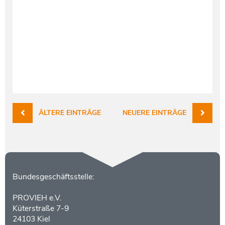
ÄLTERE EINTRÄGE
NEUERE EINTRÄGE
Kontakt
Bundesgeschäftsstelle:
PROVIEH e.V.
Küterstraße 7-9
24103 Kiel