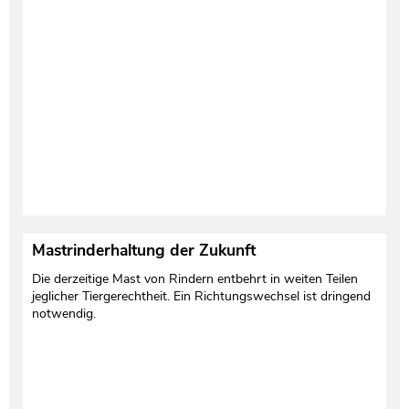
Testament und Nachlass
Netzwerk- und Kooperationspartner
Mastrinderhaltung der Zukunft
Die derzeitige Mast von Rindern entbehrt in weiten Teilen
jeglicher Tiergerechtheit. Ein Richtungswechsel ist dringend
notwendig.