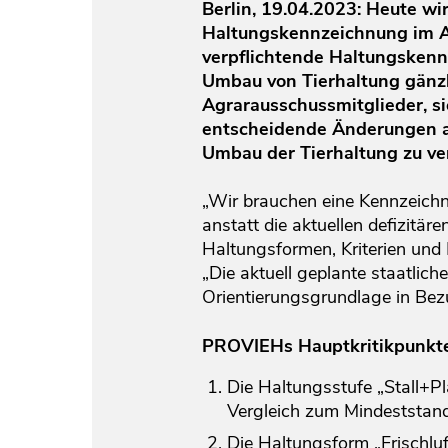
Berlin, 19.04.2023: Heute wi
Haltungskennzeichnung im Ag
verpflichtende Haltungskenn
Umbau von Tierhaltung gänzl
Agrarausschussmitglieder, s
entscheidende Änderungen a
Umbau der Tierhaltung zu ve
„Wir brauchen eine Kennzeichnu
anstatt die aktuellen defizitä
Haltungsformen, Kriterien und
„Die aktuell geplante staatlich
Orientierungsgrundlage in Bezu
PROVIEHs Hauptkritikpunkte 
Die Haltungsstufe „Stall+Pl
Vergleich zum Mindeststanda
Die Haltungsform „Frischluf