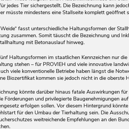
für jedes Tier sichergestellt. Die Bezeichnung kann jed
Hier müsste mindestens eine Stallseite komplett geöffne
Weide“ fasst unterschiedliche Haltungsformen der Stallh
ltung zusammen. Somit täuscht die Bezeichnung und Inkl
tallhaltung mit Betonauslauf hinweg.
fünf Haltungsformen im staatlichen Kennzeichen nur die 
altung stehen – für PROVIEH und viele innovative landwirt
ch viele konventionelle Betriebe haben längst die Notw
ne Biozertifikat kommen sie jedoch nicht in die oberste 
ichnung könnte darüber hinaus fatale Auswirkungen für
elle Förderungen und privilegierte Baugenehmigungen au
gesetz erfolgen sollen. Vor diesem Hintergrund könnte
lstart für den Umbau der Tierhaltung sein. Die Aussch
ucherschutzes weitreichende Empfehlungen an den Bunde
ichen.