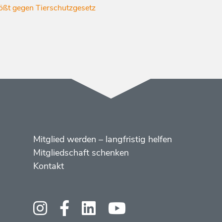
ößt gegen Tierschutzgesetz
Menüs
Footer
Mitglied werden – langfristig helfen
2
Mitgliedschaft schenken
Kontakt
Social
Media