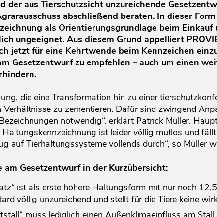
rd der aus Tierschutzsicht unzureichende Gesetzentwu
rarausschuss abschließend beraten. In dieser Form i
zeichnung als Orientierungsgrundlage beim Einkauf u
ich ungeeignet. Aus diesem Grund appelliert PROVI
ich jetzt für eine Kehrtwende beim Kennzeichen ein
m Gesetzentwurf zu empfehlen – auch um einen weit
rhindern.
ng, die eine Transformation hin zu einer tierschutzkonf
ren Verhältnisse zu zementieren. Dafür sind zwingend An
 Bezeichnungen notwendig“, erklärt Patrick Müller, Haup
e Haltungskennzeichnung ist leider völlig mutlos und fäll
g auf Tierhaltungssysteme vollends durch“, so Müller we
am Gesetzentwurf in der Kurzübersicht:
atz“ ist als erste höhere Haltungsform mit nur noch 12,
rd völlig unzureichend und stellt für die Tiere keine wir
tstall“ muss lediglich einen Außenklimaeinfluss am Stal