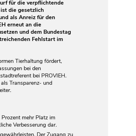
rf für die verpflichtende
st die gesetzlich
nd als Anreiz für den
EH erneut an die
zusetzen und dem Bundestag
reichenden Fehlstart im
ormen Tierhaltung fördert,
passungen bei den
tstadtreferent bei PROVIEH.
t als Transparenz- und
iter.
5 Prozent mehr Platz im
kliche Verbesserung dar.
l gewährleisten. Der Zugang zu