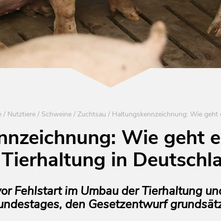
e
/
Nutztiere
/
Schweine
/
Zuchtsau
/
nzeichnung: Wie geht e
 Tierhaltung in Deutschl
r Fehlstart im Umbau der Tierhaltung und 
ndestages, den Gesetzentwurf grundsätzl