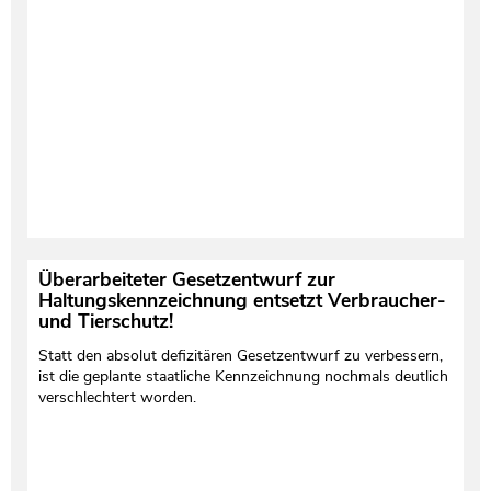
Testament und Nachlass
Netzwerk- und Kooperationspartner
Überarbeiteter Gesetzentwurf zur
Haltungskennzeichnung entsetzt Verbraucher-
und Tierschutz!
Statt den absolut defizitären Gesetzentwurf zu verbessern,
ist die geplante staatliche Kennzeichnung nochmals deutlich
verschlechtert worden.