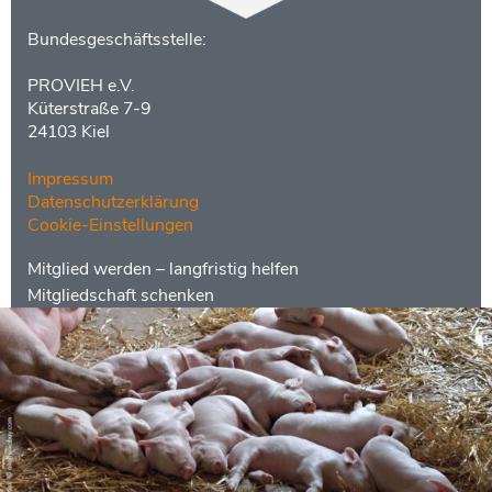
Kontakt
Bundesgeschäftsstelle:
PROVIEH e.V.
Küterstraße 7-9
24103 Kiel
Impressum
Datenschutzerklärung
Cookie-Einstellungen
Menüs
Footer
Mitglied werden – langfristig helfen
2
Mitgliedschaft schenken
Kontakt
Social
Media
Bankdaten
Spenden
|
Ethikbank
|
IBAN DE 75 8309 4495 0003
2625 10