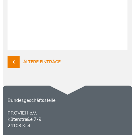
ÄLTERE EINTRÄGE
Kontakt
Bundesgeschäftsstelle:
PROVIEH e.V.
Küterstraße 7-9
24103 Kiel