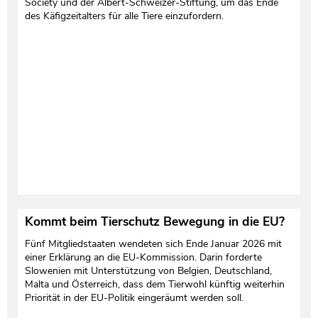
Society und der Albert-Schweizer-Stiftung, um das Ende
des Käfigzeitalters für alle Tiere einzufordern.
Testament und Nachlass
Netzwerk- und Kooperationspartner
Kommt beim Tierschutz Bewegung in die EU?
Fünf Mitgliedstaaten wendeten sich Ende Januar 2026 mit
einer Erklärung an die EU-Kommission. Darin forderte
Slowenien mit Unterstützung von Belgien, Deutschland,
Malta und Österreich, dass dem Tierwohl künftig weiterhin
Priorität in der EU-Politik eingeräumt werden soll.