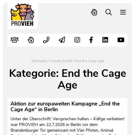
PROVIEH
-
respekTIERE
Nutztiere
Kampagnen
Mitglied werden – langfristig helfen
Kontakt
Pressekontakt
leben.
Alte Nutztierrassen
Fachliche Arbeit
Spenden
Leitbild
Newsletter
Schnellwahl
Tierschutzfall melden
Politische Arbeit
Mehr Mitglieder – mehr Wirkung für die Tiere
Vorstand
Pressemitteilungen
Startseite
/
Unsere Arbeit
/
End the Cage Age
Video- und Audiothek
Verbraucherinfos
Freiwille Beitragserhöhung
Team
Pressespiegel
Kategorie:
End the Cage
Age
Bildungsarbeit
Tierschutz verschenken
Jobs und Praktika
Freianzeigen
Aktiv werden
Satzung
Pressematerial
Aktion zur europaweiten Kampagne „End the
Cage Age“ in Berlin
Shop
Jahresberichte
PROVIEH in Zahlen
Unter der Überschrift: Versprechen halten – Käfige verbieten!
war PROVIEH am 22.7.2026 in Berlin vor dem
Geldauflagen
Vereinsgründung
Brandenburger Tor gemeinsam mit Vier Pfoten, Animal