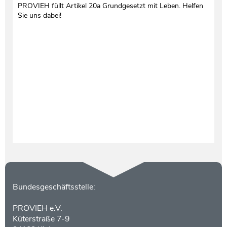
PROVIEH füllt Artikel 20a Grundgesetzt mit Leben. Helfen
Sie uns dabei!
Kontakt
Bundesgeschäftsstelle:
PROVIEH e.V.
Küterstraße 7-9