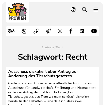
PROVIEH
-
respekTIERE
Nutztiere
Kampagnen
Mitglied werden – langfristig helfen
Kontakt
Pressekontakt
leben.
Alte Nutztierrassen
Fachliche Arbeit
Spenden
Leitbild
Newsletter
Schnellwahl
Tierschutzfall melden
Politische Arbeit
Mehr Mitglieder – mehr Wirkung für die Tiere
Vorstand
Pressemitteilungen
Startseite
/
Recht
Video- und Audiothek
Verbraucherinfos
Freiwille Beitragserhöhung
Team
Pressespiegel
Schlagwort:
Recht
Bildungsarbeit
Tierschutz verschenken
Jobs und Praktika
Freianzeigen
Ausschuss diskutiert über Antrag zur
Änderung des Tierschutzgesetzes
Aktiv werden
Satzung
Pressematerial
Gestern fand im Bundestag eine öffentliche Anhörung im
Ausschuss für Landwirtschaft, Ernährung und Heimat statt,
Shop
Jahresberichte
PROVIEH in Zahlen
in der der Antrag der Fraktion Die Linke „Ein
Tierschutzgesetz, das Tiere wirksam schützt“ diskutiert
wurde. In den Debatten wurde deutlich, dass zwei
Geldauflagen
Vereinsgründung