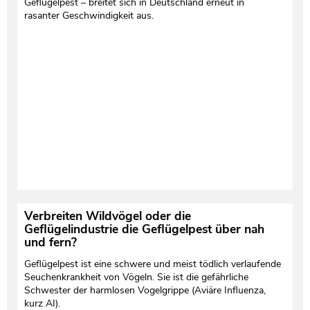
Geflügelpest – breitet sich in Deutschland erneut in
rasanter Geschwindigkeit aus.
Testament und Nachlass
Netzwerk- und Kooperationspartner
Verbreiten Wildvögel oder die
Geflügelindustrie die Geflügelpest über nah
und fern?
Geflügelpest ist eine schwere und meist tödlich verlaufende
Seuchenkrankheit von Vögeln. Sie ist die gefährliche
Schwester der harmlosen Vogelgrippe (Aviäre Influenza,
kurz AI).