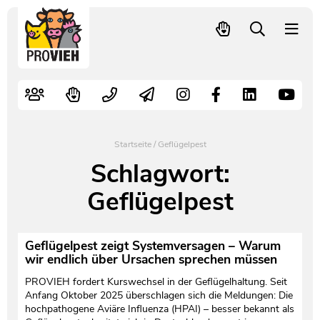
PROVIEH
-
respekTIERE
Nutztiere
Kampagnen
Mitglied werden – langfristig helfen
Kontakt
Pressekontakt
leben.
Alte Nutztierrassen
Fachliche Arbeit
Spenden
Leitbild
Newsletter
Schnellwahl
Tierschutzfall melden
Politische Arbeit
Mehr Mitglieder – mehr Wirkung für die Tiere
Vorstand
Pressemitteilungen
Startseite
/
Geflügelpest
Video- und Audiothek
Verbraucherinfos
Freiwille Beitragserhöhung
Team
Pressespiegel
Schlagwort:
Geflügelpest
Bildungsarbeit
Tierschutz verschenken
Jobs und Praktika
Freianzeigen
Aktiv werden
Satzung
Pressematerial
Geflügelpest zeigt Systemversagen – Warum
wir endlich über Ursachen sprechen müssen
Shop
Jahresberichte
PROVIEH in Zahlen
PROVIEH fordert Kurswechsel in der Geflügelhaltung. Seit
Anfang Oktober 2025 überschlagen sich die Meldungen: Die
Geldauflagen
Vereinsgründung
hochpathogene Aviäre Influenza (HPAI) – besser bekannt als