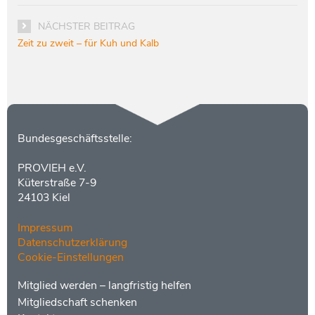
NÄCHSTER BEITRAG
Zeit zu zweit – für Kuh und Kalb
Kontakt
Bundesgeschäftsstelle:
PROVIEH e.V.
Küterstraße 7-9
24103 Kiel
Impressum
Datenschutzerklärung
Cookie-Einstellungen
Menüs
Footer
Mitglied werden – langfristig helfen
2
Mitgliedschaft schenken