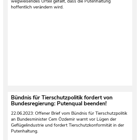
wegweisendes Urteil gefällt, dass die Putenhaltung
hoffentlich verändern wird.
Testament und Nachlass
Netzwerk- und Kooperationspartner
Bündnis für Tierschutzpolitik fordert von
Bundesregierung: Putenqual beenden!
22.06.2023: Offener Brief vom Bündnis für Tierschutzpolitik
an Bundesminister Cem Özdemir warnt vor Lügen der
Geflügelindustrie und fordert Tierschutzkonformität in der
Putenhaltung.