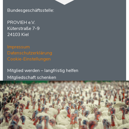
Kontakt
Bundesgeschäftsstelle:
PROVIEH e.V.
Küterstraße 7-9
24103 Kiel
Impressum
Datenschutzerklärung
Cookie-Einstellungen
Menüs
Footer
Mitglied werden – langfristig helfen
2
Mitgliedschaft schenken
Kontakt
Social
Media
Bankdaten
Spenden
|
Ethikbank
|
IBAN DE 75 8309 4495 0003
2625 10