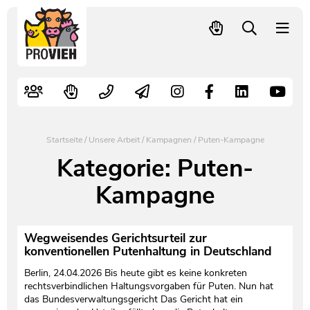
PROVIEH
-
respekTIERE
Nutztiere
Kampagnen
Mitglied werden – langfristig helfen
Kontakt
Pressekontakt
leben.
Alte Nutztierrassen
Fachliche Arbeit
Spenden
Leitbild
Newsletter
Schnellwahl
Tierschutzfall melden
Politische Arbeit
Mehr Mitglieder – mehr Wirkung für die Tiere
Vorstand
Pressemitteilungen
Startseite
/
Unsere Arbeit
/
Kampagnen
/
Puten-Kampagne
Video- und Audiothek
Verbraucherinfos
Freiwille Beitragserhöhung
Team
Pressespiegel
Kategorie:
Puten-
Kampagne
Bildungsarbeit
Tierschutz verschenken
Jobs und Praktika
Freianzeigen
Aktiv werden
Satzung
Pressematerial
Wegweisendes Gerichtsurteil zur
konventionellen Putenhaltung in Deutschland
Shop
Jahresberichte
PROVIEH in Zahlen
Berlin, 24.04.2026 Bis heute gibt es keine konkreten
rechtsverbindlichen Haltungsvorgaben für Puten. Nun hat
Geldauflagen
Vereinsgründung
das Bundesverwaltungsgericht Das Gericht hat ein