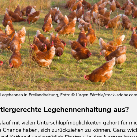
Legehennen in Freilandhaltung, Foto:
©
Jürgen Färchle/stock-adobe.co
e tiergerechte Legehennenhaltung aus?
lauf mit vielen Unterschlupfmöglichkeiten gehört für mic
die Chance haben, sich zurückziehen zu können. Ganz wi