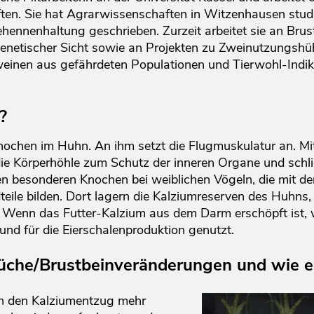
en. Sie hat Agrarwissenschaften in Witzenhausen studie
ehennenhaltung geschrieben. Zurzeit arbeitet sie an Br
enetischer Sicht sowie an Projekten zu Zweinutzungshü
weinen aus gefährdeten Populationen und Tierwohl-Indik
?
nochen im Huhn. An ihm setzt die Flugmuskulatur an. Mit
die Körperhöhle zum Schutz der inneren Organe und schli
en besonderen Knochen bei weiblichen Vögeln, die mit d
ile bilden. Dort lagern die Kalziumreserven des Huhns, d
 Wenn das Futter-Kalzium aus dem Darm erschöpft ist, 
nd für die Eierschalenproduktion genutzt.
üche/Brustbeinveränderungen und wie e
h den Kalziumentzug mehr