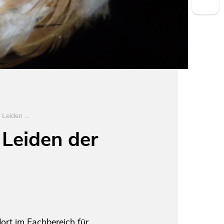
Brustbeinbrüche – das unsichtbare Leiden der Legehennen
 Leiden der
dort im Fachbereich für