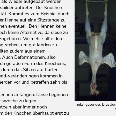
 als wieder aufgebaut werden,
sbilder auftreten. Der Knochen
lität. Kommt es zum Beispiel durch
er Henne auf eine Sitzstange zu
chen eventuell. Den Hennen keine
och keine Alternative, da diese zu
zugehören. Vielmehr sollte den
ng stehen, um gut landen zu
llten zudem aus einem
n. Auch Deformationen, also
ich geraden Form des Knochens,
 durch das Sitzen auf harten
 und-veränderungen kommen in
erden vor und betreffen zehn bis
hennen anfangen. Diese beginnen
enswoche zu legen.
links: gesundes Brustbei
tbein aber immer noch
m den Knochen überhaupt erst zu