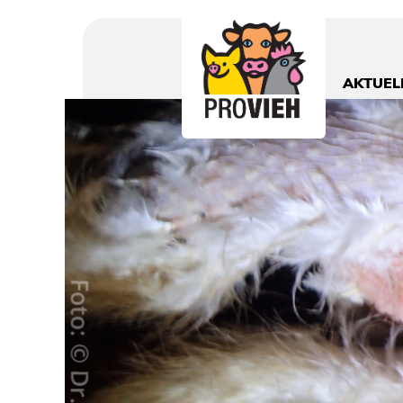
PROVIEH
-
respekTIERE
AKTUEL
leben.
Slider