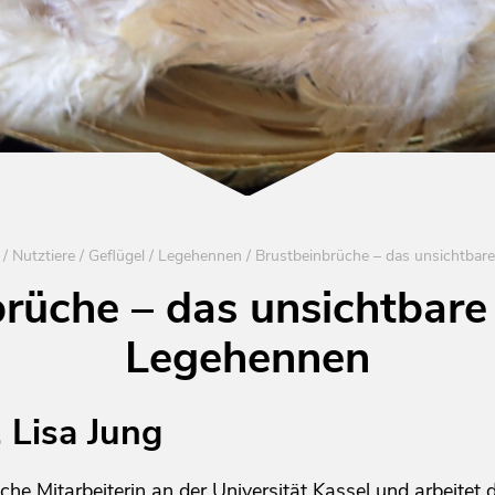
/
Nutztiere
/
Geflügel
/
Legehennen
/
rüche – das unsichtbare
Legehennen
. Lisa Jung
iche Mitarbeiterin an der Universität Kassel und arbeitet 