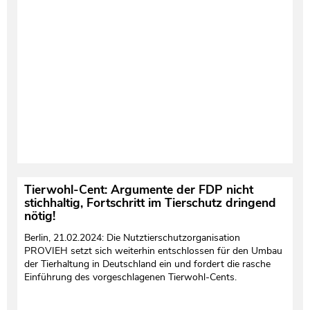
Testament und Nachlass
Netzwerk- und Kooperationspartner
Tierwohl-Cent: Argumente der FDP nicht
stichhaltig, Fortschritt im Tierschutz dringend
nötig!
Berlin, 21.02.2024: Die Nutztierschutzorganisation
PROVIEH setzt sich weiterhin entschlossen für den Umbau
der Tierhaltung in Deutschland ein und fordert die rasche
Einführung des vorgeschlagenen Tierwohl-Cents.