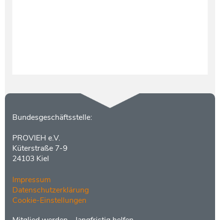
Kontakt
Bundesgeschäftsstelle:
PROVIEH e.V.
Küterstraße 7-9
24103 Kiel
Impressum
Datenschutzerklärung
Cookie-Einstellungen