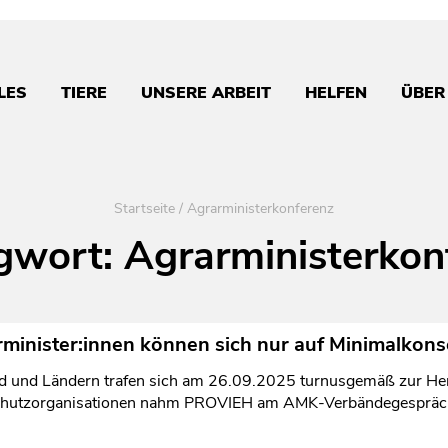
LES
TIERE
UNSERE ARBEIT
HELFEN
ÜBER
Startseite
/
Agrarministerkonferenz
gwort:
Agrarministerkon
minister:innen können sich nur auf Minimalkons
d und Ländern trafen sich am 26.09.2025 turnusgemäß zur Her
rschutzorganisationen nahm PROVIEH am AMK-Verbändegespräch 