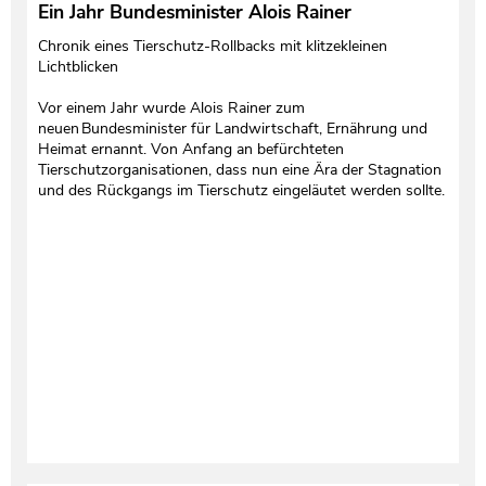
Ein Jahr Bundesminister Alois Rainer
Testament und Nachlass
Netzwerk- und Kooperationspartner
Chronik eines Tierschutz-Rollbacks mit klitzekleinen
Lichtblicken
Vor einem Jahr wurde Alois Rainer zum
neuen Bundesminister für Landwirtschaft, Ernährung und
Heimat ernannt. Von Anfang an befürchteten
Tierschutzorganisationen, dass nun eine Ära der Stagnation
und des Rückgangs im Tierschutz eingeläutet werden sollte.