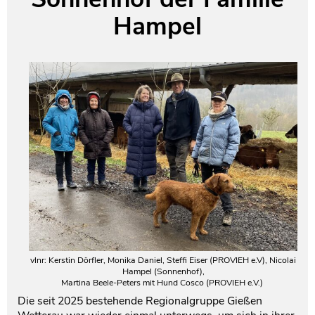
Hampel
Testament und Nachlass
Netzwerk- und Kooperationspartner
vlnr: Kerstin Dörfler, Monika Daniel, Steffi Eiser (PROVIEH e.V), Nicolai
Hampel (Sonnenhof),
Martina Beele-Peters mit Hund Cosco (PROVIEH e.V.)
Die seit 2025 bestehende Regionalgruppe Gießen