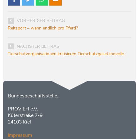
VORHERIGER BEITRAG
Reitsport – wann endlich pro Pferd?
NÄCHSTER BEITRAG
Tierschutzorganisationen kritisieren Tierschutzgesetznovelle:
Kontakt
Bundesgeschäftsstelle:
PROVIEH e.V.
Küterstraße 7-9
24103 Kiel
Impressum