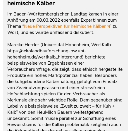
heimische Kälber
Im Baden-Württembergischen Landtag kamen in einer
Anhörung am 08.03.2022 ebenfalls Expert:innen zum
Thema “
Neue Perspektiven für heimische Kälber
” zu
Wort, und es wurde umfassend diskutiert.
Mareike Herrler (Universität Hohenheim, WertKalb:
https://oekolandbauforschung-bw.uni-
hohenheim.de/wertkalb_hintergrund) berichtete
beispielsweise von Ergebnissen einer
Verbraucherumfrage, die zeigt, dass ethisch hergestellte
Produkte ein hohes Marktpotenzial haben. Besonders
die kuhgebundene Kälberhaltung, gefolgt vom Einsatz
von Zweinutzungsrassen und einer stressfreien
Hofschlachtung spielen für den Verbraucher als
Merkmale eine sehr wichtige Rolle. Dem gegenüber sind
Label wie beispielsweise „Zweit zu zweit – für Kuh +
Kalb” von den HeuMilch Bauern weitestgehend
unbekannt. Somit müsse parallel zur Schaffung eines
Bewusstseins für die Kälberproblematik zeitgleich auch
die Bekanntheit der derzeit vor allem regionalen