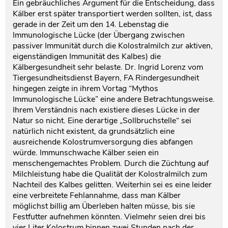
Ein gebräuchliches Argument für die Entscheidung, dass
Kälber erst später transportiert werden sollten, ist, dass
gerade in der Zeit um den 14. Lebenstag die
Immunologische Lücke (der Übergang zwischen
passiver Immunität durch die Kolostralmilch zur aktiven,
eigenständigen Immunität des Kalbes) die
Kälbergesundheit sehr belaste. Dr. Ingrid Lorenz vom
Tiergesundheitsdienst Bayern, FA Rindergesundheit
hingegen zeigte in ihrem Vortag “Mythos
Immunologische Lücke” eine andere Betrachtungsweise.
Ihrem Verständnis nach existiere dieses Lücke in der
Natur so nicht. Eine derartige „Sollbruchstelle“ sei
natürlich nicht existent, da grundsätzlich eine
ausreichende Kolostrumversorgung dies abfangen
würde. Immunschwache Kälber seien ein
menschengemachtes Problem. Durch die Züchtung auf
Milchleistung habe die Qualität der Kolostralmilch zum
Nachteil des Kalbes gelitten. Weiterhin sei es eine leider
eine verbreitete Fehlannahme, dass man Kälber
möglichst billig am Überleben halten müsse, bis sie
Festfutter aufnehmen könnten. Vielmehr seien drei bis
vier Liter Kolostrum binnen zwei Stunden nach der