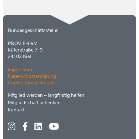
Kontakt
Bundesgeschäftsstelle:
PROVIEH e.V.
Küterstraße 7-9
24103 Kiel
Impressum
Datenschutzerklärung
Cookie-Einstellungen
Menüs
Footer
Mitglied werden – langfristig helfen
2
Mitgliedschaft schenken
Kontakt
Social
Media