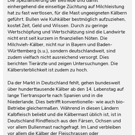
Die Spezialisierung der Betriebe und damit
einhergehend die einseitige Züchtung auf Milchleistung
hat zu fast wertlosen, für die Mast ungeeigneten Kälbern
geführt. Bullen wie Kuhkälber bestmöglich aufzuziehen,
kostet Zeit, Geld und Wissen. Durch zu geringe
Wertschöpfung und Wertschätzung sind die Landwirte
nicht erst seit kurzem in finanziellen Nöten. Die
Milchvieh-Kälber, nicht nur in Bayern und Baden-
Württemberg (s.u.), sondern deutschlandweit, sind
zudem vielfach nicht ausreichend versorgt. Dies
berichten Tierärzte und zeigen Untersuchungen. Die
Kälbersterblichkeit ist zudem zu hoch.
Da der Markt in Deutschland fehlt, gehen bundesweit
über hunderttausende Kälber ab den 14. Lebenstag auf
lange Tiertransporte nach Spanien und in die
Niederlande. Dies betrifft konventionelle- wie auch bio-
Betriebe gleichermaßen. Während in diesen Ländern
Kalbfleisch beliebt und die Kälbermast üblich ist, ist in
Deutschland Rindfleisch aus den Färsen, Ochsen und
vor allem Bullenmast nachgefragt. Im Land verbleiben
vor allem die Kälber der Fleischrassen oder