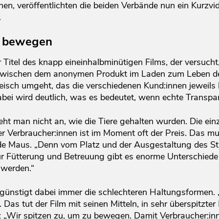
hen, veröffentlichten die beiden Verbände nun ein Kurz
.
u bewegen
 Titel des knapp eineinhalbminütigen Films, der versucht
zwischen dem anonymen Produkt im Laden zum Leben des
eisch umgeht, das die verschiedenen Kund:innen jeweils 
abei wird deutlich, was es bedeutet, wenn echte Transpar
ht man nicht an, wie die Tiere gehalten wurden. Die ein
 Verbraucher:innen ist im Moment oft der Preis. Das mus
Maus. „Denn vom Platz und der Ausgestaltung des Stal
r Fütterung und Betreuung gibt es enorme Unterschiede
 werden.“
ünstigt dabei immer die schlechteren Haltungsformen. „E
 Das tut der Film mit seinen Mitteln, in sehr überspitzte
u: „Wir spitzen zu, um zu bewegen. Damit Verbraucher:in