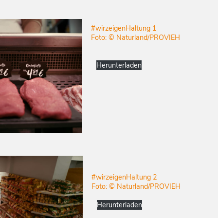
#wirzeigenHaltung 1
Foto:
©
Naturland/PROVIEH
Herunterladen
#wirzeigenHaltung 2
Foto:
©
Naturland/PROVIEH
Herunterladen