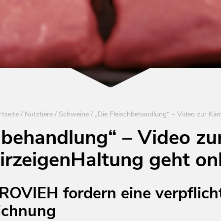
rtseite
/
Nutztiere
/
Schweine
/
chbehandlung“ – Video z
irzeigenHaltung geht onl
ROVIEH fordern eine verpflic
ichnung