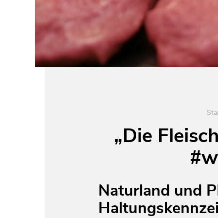
Sta
„Die Fleis
#w
Naturland und P
Haltungskennze