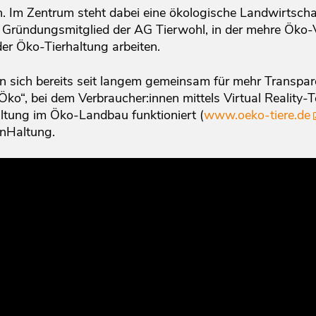
n. Im Zentrum steht dabei eine ökologische Landwirtsc
t Gründungsmitglied der AG Tierwohl, in der mehre Ök
er Öko-Tierhaltung arbeiten.
sich bereits seit langem gemeinsam für mehr Transpar
o“, bei dem Verbraucher:innen mittels Virtual Reality-
altung im Öko-Landbau funktioniert (
www.oeko-tiere.de
nHaltung.