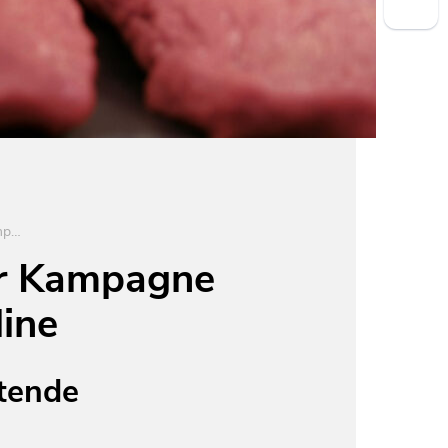
„Die Fleischbehandlung“ – Video zur Kampagne #wirzeigenHaltung geht online
ur Kampagne
ine
htende