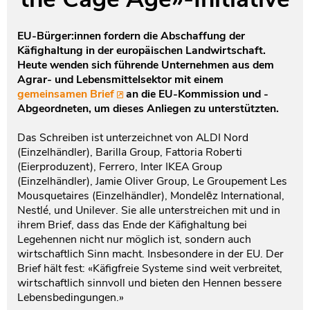
Testament und Nachlass
Netzwerk- und Kooperationspartner
EU-Bürger:innen fordern die Abschaffung der
Käfighaltung in der europäischen Landwirtschaft.
Heute wenden sich führende Unternehmen aus dem
Agrar- und Lebensmittelsektor mit einem
gemeinsamen Brief
an die EU-Kommission und -
Abgeordneten, um dieses Anliegen zu unterstützten.
Das Schreiben ist unterzeichnet von ALDI Nord
(Einzelhändler), Barilla Group, Fattoria Roberti
(Eierproduzent), Ferrero, Inter IKEA Group
(Einzelhändler), Jamie Oliver Group, Le Groupement Les
Mousquetaires (Einzelhändler), Mondelēz International,
Nestlé, und Unilever. Sie alle unterstreichen mit und in
ihrem Brief, dass das Ende der Käfighaltung bei
Legehennen nicht nur möglich ist, sondern auch
wirtschaftlich Sinn macht. Insbesondere in der EU. Der
Brief hält fest: «Käfigfreie Systeme sind weit verbreitet,
wirtschaftlich sinnvoll und bieten den Hennen bessere
Lebensbedingungen.»