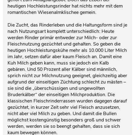
heutigen Hochleistungsrinder hat nichts mehr mit dem
Testament und Nachlass
Netzwerk- und Kooperationspartner
romantischen Wiesenalmklischee gemein.
Die Zucht, das Rinderleben und die Haltungsform sind je
nach Nutzungsart komplett unterschiedlich: Heute
werden Rinder primär entweder zur Milch- oder zur
Fleischnutzung gezüchtet und gehalten. So geben die
heutigen Hochleistungskühe mehr als 10.000 Liter Milch
im Jahr, setzen dafür aber kaum Fleisch an. Damit eine
Kuh Milch geben kann, muss sie jedoch ein Kalb
gebären. Und 50 Prozent aller Kälber sind männlich,
sprich nicht zur Milchnutzung geeignet, gleichzeitig aber
aufgrund der einseitigen Züchtung schlecht zu mästen –
sie sind die „überschüssigen und ungewollten
Bruderkälber“ der einseitigen Milchproduktion. Die
klassischen Fleischrinderrassen wurden dagegen darauf
gezüchtet, in kurzer Zeit sehr viel Fleisch anzusetzen,
nicht aber viel Milch zu geben. Und damit die Bullen
möglichst kostengünstig besonders groß und schwer
werden, werden sie so beengt gehalten, dass sie sich
kaum bewegen können.