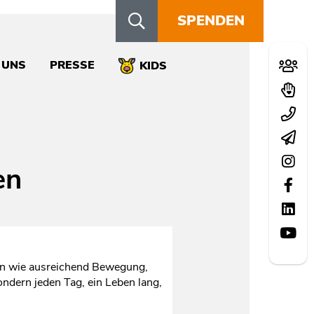
SPENDEN
Schn
 UNS
PRESSE
Mitglie
KIDS
Spend
Kontak
Newsle
Instag
en
Facebo
LinkedI
YouTu
en wie ausreichend Bewegung,
ndern jeden Tag, ein Leben lang,