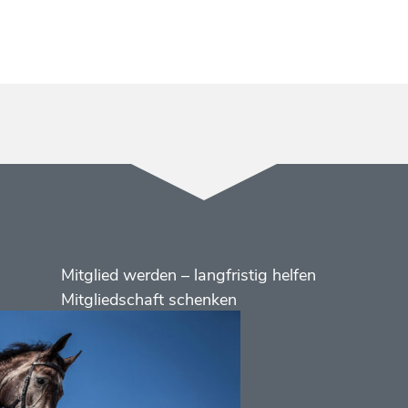
Menüs
Footer
Mitglied werden – langfristig helfen
2
Mitgliedschaft schenken
Kontakt
Social