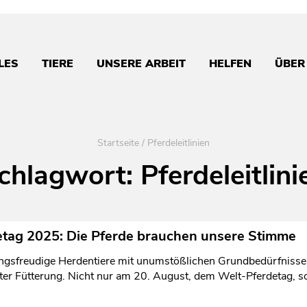
LES
TIERE
UNSERE ARBEIT
HELFEN
ÜBER
Startseite
/
Pferdeleitlinien
chlagwort:
Pferdeleitlini
etag 2025: Die Pferde brauchen unsere Stimme
ungsfreudige Herdentiere mit unumstößlichen Grundbedürfniss
er Fütterung. Nicht nur am 20. August, dem Welt-Pferdetag, so
.