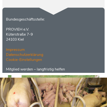
Kontakt
Bundesgeschäftsstelle:
PROVIEH e.V.
Küterstraße 7-9
24103 Kiel
Impressum
Datenschutzerklärung
Cookie-Einstellungen
Menüs
Footer
Mitglied werden – langfristig helfen
2
Mitgliedschaft schenken
Kontakt
Social
Media