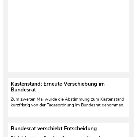
Testament und Nachlass
Netzwerk- und Kooperationspartner
Kastenstand: Erneute Verschiebung im
Bundesrat­
Zum zweiten Mal wurde die Abstimmung zum Kastenstand
kurzfristig von der Tagesordnung im Bundesrat genommen.
Bundesrat verschiebt Entscheidung