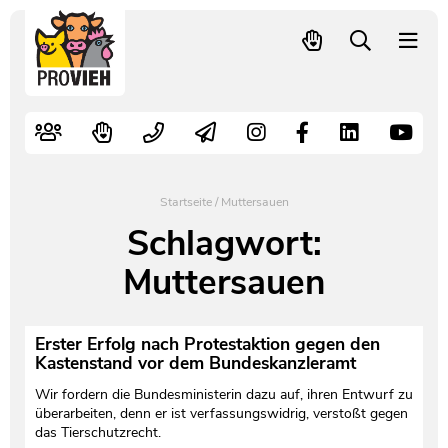
PROVIEH
-
respekTIERE
Nutztiere
Kampagnen
Mitglied werden – langfristig helfen
Kontakt
Pressekontakt
leben.
Alte Nutztierrassen
Fachliche Arbeit
Spenden
Leitbild
Newsletter
Schnellwahl
Tierschutzfall melden
Politische Arbeit
Mehr Mitglieder – mehr Wirkung für die Tiere
Vorstand
Pressemitteilungen
Startseite
/
Muttersauen
Video- und Audiothek
Verbraucherinfos
Freiwille Beitragserhöhung
Team
Pressespiegel
Schlagwort:
Muttersauen
Bildungsarbeit
Tierschutz verschenken
Jobs und Praktika
Freianzeigen
Aktiv werden
Satzung
Pressematerial
Erster Erfolg nach Protestaktion gegen den
Kastenstand vor dem Bundeskanzleramt
Shop
Jahresberichte
PROVIEH in Zahlen
Wir fordern die Bundesministerin dazu auf, ihren Entwurf zu
überarbeiten, denn er ist verfassungswidrig, verstoßt gegen
Geldauflagen
Vereinsgründung
das Tierschutzrecht.