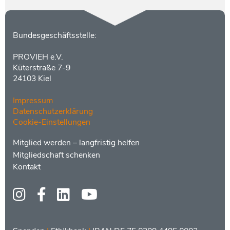
Kontakt
Bundesgeschäftsstelle:
PROVIEH e.V.
Küterstraße 7-9
24103 Kiel
Impressum
Datenschutzerklärung
Cookie-Einstellungen
Menüs
Footer
Mitglied werden – langfristig helfen
2
Mitgliedschaft schenken
Kontakt
Social
Media