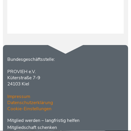
Kontakt
Bundesgeschäftsstelle:
PROVIEH e.V.
Küterstraße 7-9
24103 Kiel
Impressum
Datenschutzerklärung
Cookie-Einstellungen
Menüs
Footer
Mitglied werden – langfristig helfen
2
Mitgliedschaft schenken