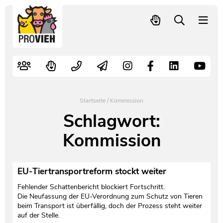
PROVIEH
-
respekTIERE
Nutztiere
Kampagnen
Mitglied werden – langfristig helfen
Kontakt
Pressekontakt
leben.
Alte Nutztierrassen
Fachliche Arbeit
Spenden
Leitbild
Newsletter
Schnellwahl
Tierschutzfall melden
Politische Arbeit
Mehr Mitglieder – mehr Wirkung für die Tiere
Vorstand
Pressemitteilungen
Startseite
/
Kommission
Video- und Audiothek
Verbraucherinfos
Freiwille Beitragserhöhung
Team
Pressespiegel
Schlagwort:
Kommission
Bildungsarbeit
Tierschutz verschenken
Jobs und Praktika
Freianzeigen
Aktiv werden
Satzung
Pressematerial
EU-Tiertransportreform stockt weiter
Fehlender Schattenbericht blockiert Fortschritt.
Shop
Jahresberichte
PROVIEH in Zahlen
Die Neufassung der EU-Verordnung zum Schutz von Tieren
beim Transport ist überfällig, doch der Prozess steht weiter
Geldauflagen
Vereinsgründung
auf der Stelle.