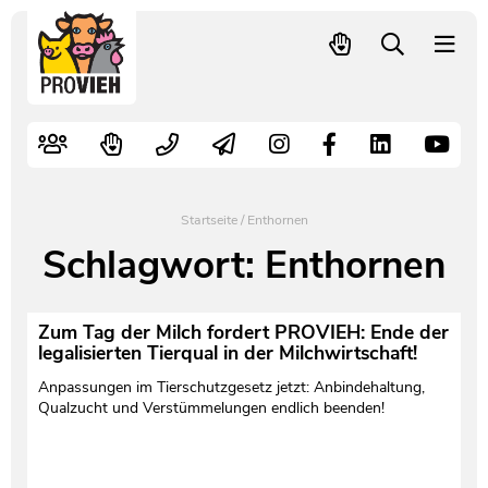
PROVIEH
-
respekTIERE
Nutztiere
Kampagnen
Mitglied werden – langfristig helfen
Kontakt
Pressekontakt
leben.
Alte Nutztierrassen
Fachliche Arbeit
Spenden
Leitbild
Newsletter
Schnellwahl
Tierschutzfall melden
Politische Arbeit
Mehr Mitglieder – mehr Wirkung für die Tiere
Vorstand
Pressemitteilungen
Startseite
/
Enthornen
Video- und Audiothek
Verbraucherinfos
Freiwille Beitragserhöhung
Team
Pressespiegel
Schlagwort:
Enthornen
Bildungsarbeit
Tierschutz verschenken
Jobs und Praktika
Freianzeigen
Zum Tag der Milch fordert PROVIEH: Ende der
legalisierten Tierqual in der Milchwirtschaft!
Aktiv werden
Satzung
Pressematerial
Anpassungen im Tierschutzgesetz jetzt: Anbindehaltung,
Qualzucht und Verstümmelungen endlich beenden!
Shop
Jahresberichte
PROVIEH in Zahlen
Geldauflagen
Vereinsgründung