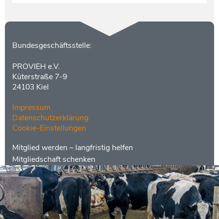
Kontakt
Bundesgeschäftsstelle:
PROVIEH e.V.
Küterstraße 7-9
24103 Kiel
Impressum
Datenschutzerklärung
Cookie-Einstellungen
Menüs
Footer
Mitglied werden – langfristig helfen
2
Mitgliedschaft schenken
Kontakt
Social
Media