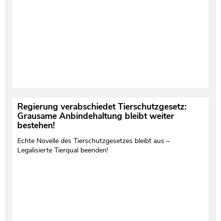
Testament und Nachlass
Netzwerk- und Kooperationspartner
Regierung verabschiedet Tierschutzgesetz:
Grausame Anbindehaltung bleibt weiter
bestehen!
Echte Novelle des Tierschutzgesetzes bleibt aus –
Legalisierte Tierqual beenden!