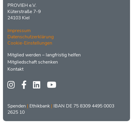
PROVIEH e.V.
Küterstraße 7-9
24103 Kiel
Impressum
Datenschutzerklärung
Cookie-Einstellungen
Menüs
Footer
Mitglied werden – langfristig helfen
2
Mitgliedschaft schenken
Kontakt
Social
Media
Bankdaten
Spenden
|
Ethikbank
|
IBAN DE 75 8309 4495 0003
2625 10