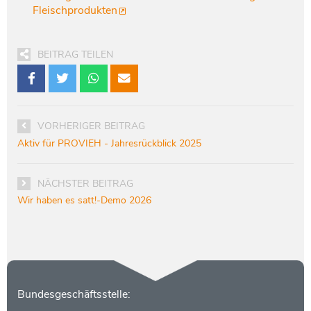
Fleischprodukten
BEITRAG TEILEN
VORHERIGER BEITRAG
Aktiv für PROVIEH - Jahresrückblick 2025
NÄCHSTER BEITRAG
Wir haben es satt!-Demo 2026
Kontakt
Bundesgeschäftsstelle: