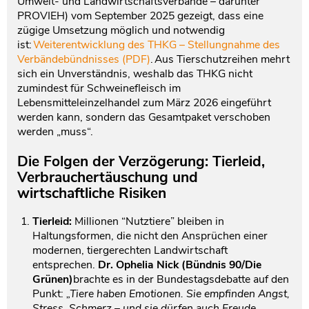
Umwelt- und Landwirtschaftsverbände – darunter
PROVIEH) vom September 2025 gezeigt, dass eine
zügige Umsetzung möglich und notwendig
ist:
Weiterentwicklung des THKG – Stellungnahme des
Verbändebündnisses (PDF)
. Aus Tierschutzreihen mehrt
sich ein Unverständnis, weshalb das THKG nicht
zumindest für Schweinefleisch im
Lebensmitteleinzelhandel zum März 2026 eingeführt
werden kann, sondern das Gesamtpaket verschoben
werden „muss“.
Die Folgen der Verzögerung: Tierleid,
Verbrauchertäuschung und
wirtschaftliche Risiken
Tierleid:
Millionen “Nutztiere” bleiben in
Haltungsformen, die nicht den Ansprüchen einer
modernen, tiergerechten Landwirtschaft
entsprechen.
Dr. Ophelia Nick (Bündnis 90/Die
Grünen)
brachte es in der Bundestagsdebatte auf den
Punkt:
„Tiere haben Emotionen. Sie empfinden Angst,
Stress, Schmerz – und sie dürfen auch Freude