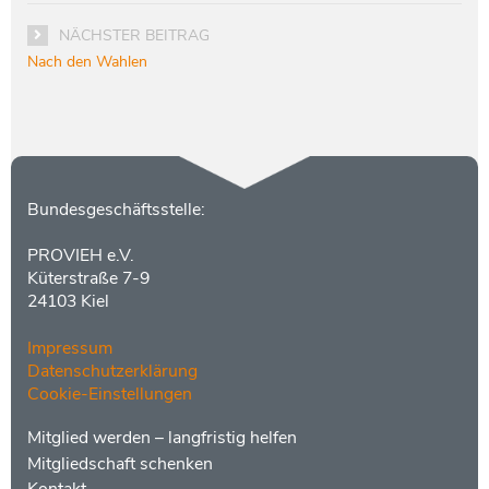
NÄCHSTER BEITRAG
Nach den Wahlen
Kontakt
Bundesgeschäftsstelle:
PROVIEH e.V.
Küterstraße 7-9
24103 Kiel
Impressum
Datenschutzerklärung
Cookie-Einstellungen
Menüs
Footer
Mitglied werden – langfristig helfen
2
Mitgliedschaft schenken