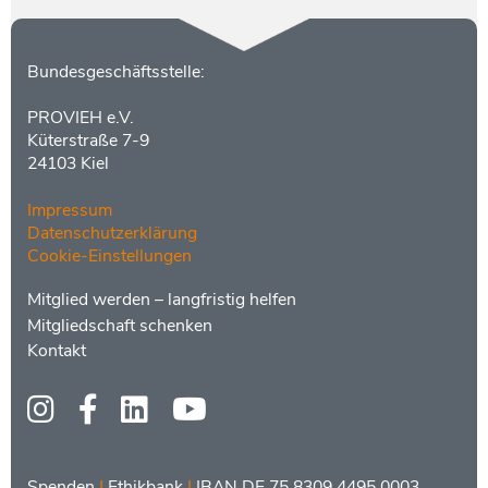
Kontakt
Bundesgeschäftsstelle:
PROVIEH e.V.
Küterstraße 7-9
24103 Kiel
Impressum
Datenschutzerklärung
Cookie-Einstellungen
Menüs
Footer
Mitglied werden – langfristig helfen
2
Mitgliedschaft schenken
Kontakt
Social
Media
Bankdaten
Spenden
|
Ethikbank
|
IBAN DE 75 8309 4495 0003