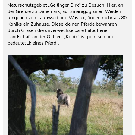
Naturschutzgebiet „Geltinger Birk“ zu Besuch. Hier, an
Testament und Nachlass
Netzwerk- und Kooperationspartner
der Grenze zu Dänemark, auf smaragdgrünen Weiden
umgeben von Laubwald und Wasser, finden mehr als 80
Koniks ein Zuhause. Diese kleinen Pferde bewahren
durch Grasen die unverwechselbare halboffene
Landschaft an der Ostsee. „Konik“ ist polnisch und
bedeutet „kleines Pferd“.