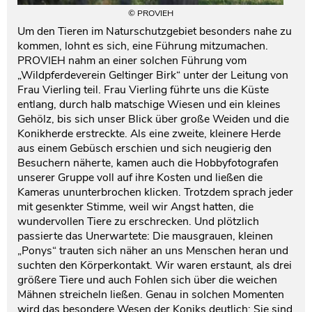
© PROVIEH
Um den Tieren im Naturschutzgebiet besonders nahe zu
kommen, lohnt es sich, eine Führung mitzumachen.
PROVIEH nahm an einer solchen Führung vom
„Wildpferdeverein Geltinger Birk“ unter der Leitung von
Frau Vierling teil. Frau Vierling führte uns die Küste
entlang, durch halb matschige Wiesen und ein kleines
Gehölz, bis sich unser Blick über große Weiden und die
Konikherde erstreckte. Als eine zweite, kleinere Herde
aus einem Gebüsch erschien und sich neugierig den
Besuchern näherte, kamen auch die Hobbyfotografen
unserer Gruppe voll auf ihre Kosten und ließen die
Kameras ununterbrochen klicken. Trotzdem sprach jeder
mit gesenkter Stimme, weil wir Angst hatten, die
wundervollen Tiere zu erschrecken. Und plötzlich
passierte das Unerwartete: Die mausgrauen, kleinen
„Ponys“ trauten sich näher an uns Menschen heran und
suchten den Körperkontakt. Wir waren erstaunt, als drei
größere Tiere und auch Fohlen sich über die weichen
Mähnen streicheln ließen. Genau in solchen Momenten
wird das besondere Wesen der Koniks deutlich: Sie sind