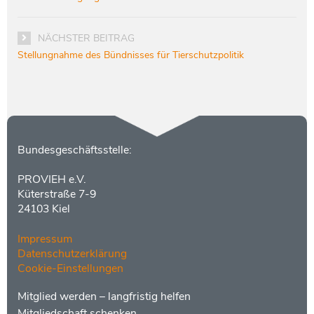
NÄCHSTER BEITRAG
Stellungnahme des Bündnisses für Tierschutzpolitik
Kontakt
Bundesgeschäftsstelle:
PROVIEH e.V.
Küterstraße 7-9
24103 Kiel
Impressum
Datenschutzerklärung
Cookie-Einstellungen
Menüs
Footer
Mitglied werden – langfristig helfen
2
Mitgliedschaft schenken