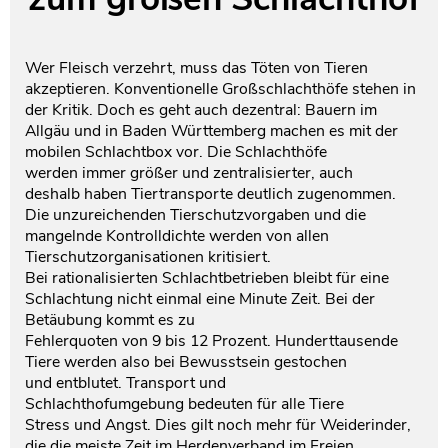
Testament und Nachlass
Netzwerk- und Kooperationspartner
Wer Fleisch verzehrt, muss das Töten von Tieren
akzeptieren. Konventionelle Großschlachthöfe stehen in
der Kritik. Doch es geht auch dezentral: Bauern im
Allgäu und in Baden Württemberg machen es mit der
mobilen Schlachtbox vor. Die Schlachthöfe
werden immer größer und zentralisierter, auch
deshalb haben Tiertransporte deutlich zugenommen.
Die unzureichenden Tierschutzvorgaben und die
mangelnde Kontrolldichte werden von allen
Tierschutzorganisationen kritisiert.
Bei rationalisierten Schlachtbetrieben bleibt für eine
Schlachtung nicht einmal eine Minute Zeit. Bei der
Betäubung kommt es zu
Fehlerquoten von 9 bis 12 Prozent. Hunderttausende
Tiere werden also bei Bewusstsein gestochen
und entblutet. Transport und
Schlachthofumgebung bedeuten für alle Tiere
Stress und Angst. Dies gilt noch mehr für Weiderinder,
die die meiste Zeit im Herdenverband im Freien