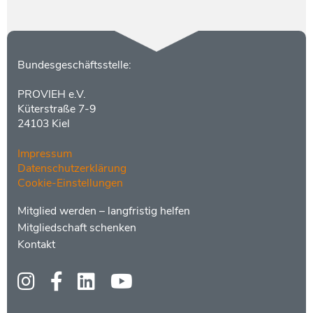
Kontakt
Bundesgeschäftsstelle:
PROVIEH e.V.
Küterstraße 7-9
24103 Kiel
Impressum
Datenschutzerklärung
Cookie-Einstellungen
Menüs
Footer
Mitglied werden – langfristig helfen
2
Mitgliedschaft schenken
Kontakt
Social
Media