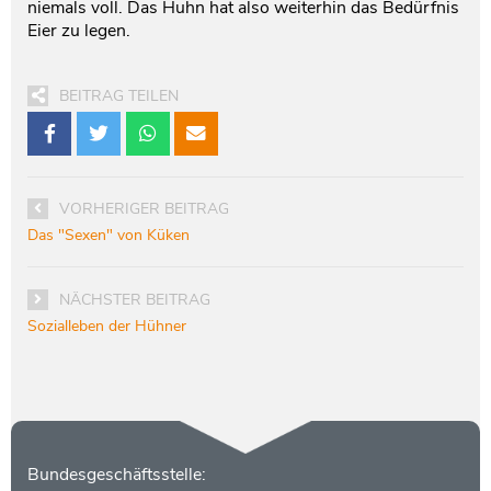
niemals voll. Das Huhn hat also weiterhin das Bedürfnis
Eier zu legen.
BEITRAG TEILEN
VORHERIGER BEITRAG
Das "Sexen" von Küken
NÄCHSTER BEITRAG
Sozialleben der Hühner
Kontakt
Bundesgeschäftsstelle: