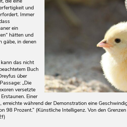
t, die eine
rfertigkeit und
rfordert. Immer
 dass
aner ein
xen“ hätten und
n gäbe, in denen
 kann das nicht
el beachtetem Buch
Dreyfus über
 Passage: „Die
exoren versetzte
 Erstaunen. Einer
, erreichte während der Demonstration eine Geschwindi
von 98 Prozent.” (Künstliche Intelligenz. Von den Grenz
2f)