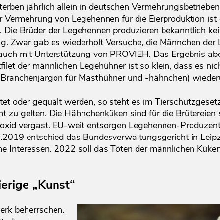
erben jährlich allein in deutschen Vermehrungsbetrieben,
 Vermehrung von Legehennen für die Eierproduktion ist g
 Die Brüder der Legehennen produzieren bekanntlich kei
ug. Zwar gab es wiederholt Versuche, die Männchen der
 auch mit Unterstützung von PROVIEH. Das Ergebnis aber 
tfilet der männlichen Legehühner ist so klein, dass es n
r“ (Branchenjargon für Masthühner und -hähnchen) wiederu
tet oder gequält werden, so steht es im Tierschutzgesetz.
ht zu gelten. Die Hähnchenküken sind für die Brütereien s
oxid vergast. EU-weit entsorgen Legehennen-Produzente
6.2019 entschied das Bundesverwaltungsgericht in Leip
che Interessen. 2022 soll das Töten der männlichen Küke
ierige „Kunst“
rk beherrschen.