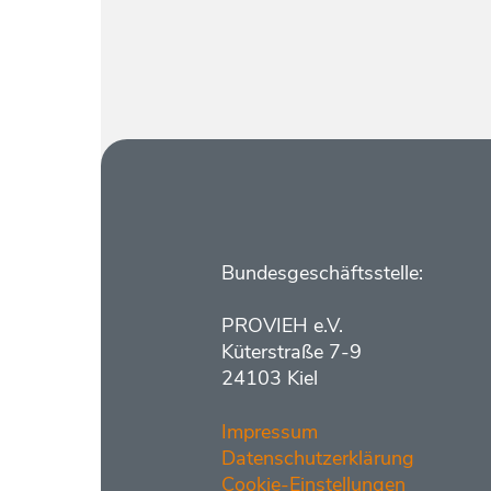
Kontakt
Bundesgeschäftsstelle:
PROVIEH e.V.
Küterstraße 7-9
24103 Kiel
Impressum
Datenschutzerklärung
Cookie-Einstellungen