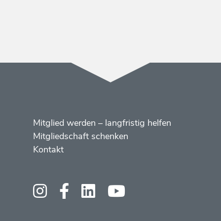
Menüs
Footer
Mitglied werden – langfristig helfen
2
Mitgliedschaft schenken
Kontakt
Social
Media