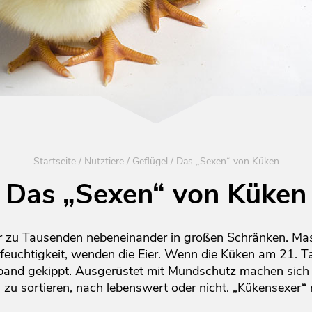
Startseite
/
Nutztiere
/
Geflügel
/
Das „Sexen“ von Küken
Das „Sexen“ von Küken
Eier zu Tausenden nebeneinander in großen Schränken. Ma
tfeuchtigkeit, wenden die Eier. Wenn die Küken am 21. T
band gekippt. Ausgerüstet mit Mundschutz machen sich 
 sortieren, nach lebenswert oder nicht. „Kükensexer“ 