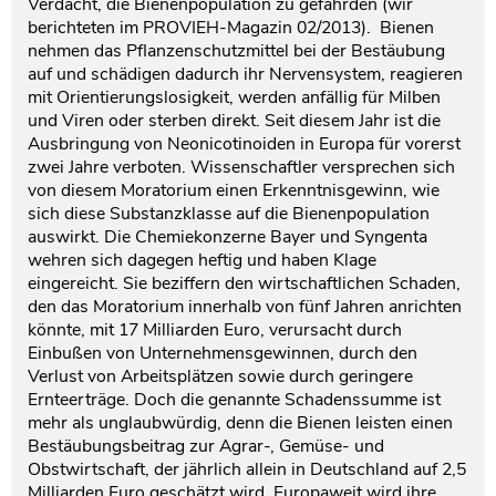
Verdacht, die Bienenpopulation zu gefährden (wir
berichteten im PROVIEH-Magazin 02/2013). Bienen
nehmen das Pflanzenschutzmittel bei der Bestäubung
auf und schädigen dadurch ihr Nervensystem, reagieren
mit Orientierungslosigkeit, werden anfällig für Milben
und Viren oder sterben direkt. Seit diesem Jahr ist die
Ausbringung von Neonicotinoiden in Europa für vorerst
zwei Jahre verboten. Wissenschaftler versprechen sich
von diesem Moratorium einen Erkenntnisgewinn, wie
sich diese Substanzklasse auf die Bienenpopulation
auswirkt. Die Chemiekonzerne Bayer und Syngenta
wehren sich dagegen heftig und haben Klage
eingereicht. Sie beziffern den wirtschaftlichen Schaden,
den das Moratorium innerhalb von fünf Jahren anrichten
könnte, mit 17 Milliarden Euro, verursacht durch
Einbußen von Unternehmensgewinnen, durch den
Verlust von Arbeitsplätzen sowie durch geringere
Ernteerträge. Doch die genannte Schadenssumme ist
mehr als unglaubwürdig, denn die Bienen leisten einen
Bestäubungsbeitrag zur Agrar-, Gemüse- und
Obstwirtschaft, der jährlich allein in Deutschland auf 2,5
Milliarden Euro geschätzt wird. Europaweit wird ihre