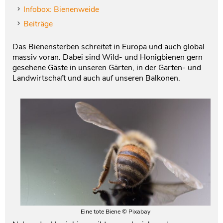
Infobox: Bienenweide
Testament und Nachlass
Netzwerk- und Kooperationspartner
Beiträge
Das Bienensterben schreitet in Europa und auch global
massiv voran. Dabei sind Wild- und Honigbienen gern
gesehene Gäste in unseren Gärten, in der Garten- und
Landwirtschaft und auch auf unseren Balkonen.
Eine tote Biene © Pixabay