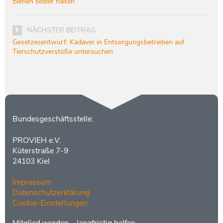
Bienen selber halten
NÄCHSTER BEITRAG
Gesetzesentwurf: Kadaver in Entsorgungsbetrieben auf
Tierschutzverstöße untersuchen
Kontakt
Bundesgeschäftsstelle:
PROVIEH e.V.
Küterstraße 7-9
24103 Kiel
Impressum
Datenschutzerklärung
Cookie-Einstellungen