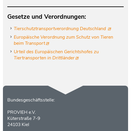
Gesetze und Verordnungen:
Tierschutztransportverordnung Deutschland
Europäische Verordnung zum Schutz von Tieren
beim Transport
Urteil des Europäischen Gerichtshofes zu
Tiertransporten in Drittländer
Kontakt
Bundesgeschäftsstelle:
PROVIEH e.V.
Küterstraße 7-9
24103 Kiel