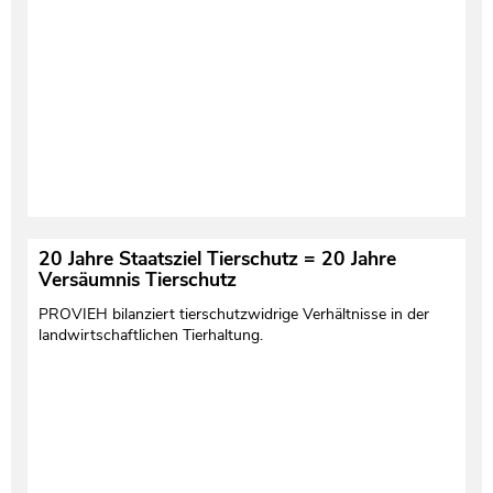
Testament und Nachlass
Netzwerk- und Kooperationspartner
20 Jahre Staatsziel Tierschutz = 20 Jahre
Versäumnis Tierschutz
PROVIEH bilanziert tierschutzwidrige Verhältnisse in der
landwirtschaftlichen Tierhaltung.