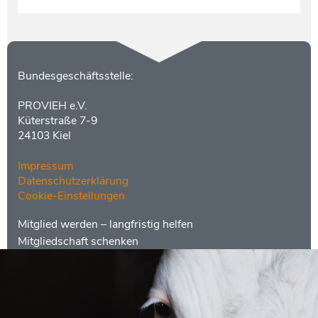
Kontakt
Bundesgeschäftsstelle:
PROVIEH e.V.
Küterstraße 7-9
24103 Kiel
Impressum
Datenschutzerklärung
Cookie-Einstellungen
Menüs
Footer
Mitglied werden – langfristig helfen
2
Mitgliedschaft schenken
Kontakt
Social
Media