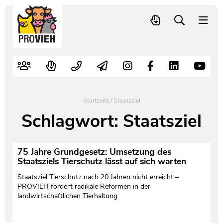
PROVIEH
-
respekTIERE
Nutztiere
Kampagnen
Mitglied werden – langfristig helfen
Kontakt
Pressekontakt
leben.
Alte Nutztierrassen
Fachliche Arbeit
Spenden
Leitbild
Newsletter
Schnellwahl
Tierschutzfall melden
Politische Arbeit
Mehr Mitglieder – mehr Wirkung für die Tiere
Vorstand
Pressemitteilungen
Startseite
/
Staatsziel
Video- und Audiothek
Verbraucherinfos
Freiwille Beitragserhöhung
Team
Pressespiegel
Schlagwort:
Staatsziel
Bildungsarbeit
Tierschutz verschenken
Jobs und Praktika
Freianzeigen
75 Jahre Grundgesetz: Umsetzung des
Staatsziels Tierschutz lässt auf sich warten
Aktiv werden
Satzung
Pressematerial
Staatsziel Tierschutz nach 20 Jahren nicht erreicht –
PROVIEH fordert radikale Reformen in der
Shop
Jahresberichte
PROVIEH in Zahlen
landwirtschaftlichen Tierhaltung
Geldauflagen
Vereinsgründung