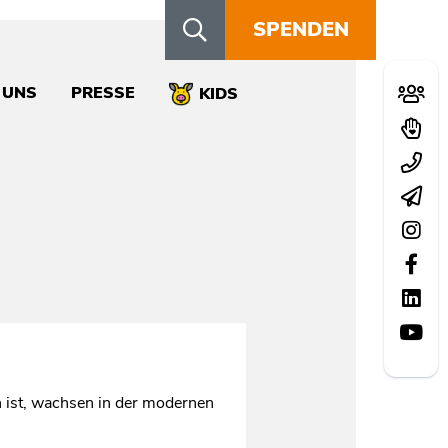
SPENDEN
Schn
 UNS
PRESSE
Mitglie
KIDS
Spend
Kontak
Newsle
Instag
Facebo
LinkedI
YouTu
h ist, wachsen in der modernen