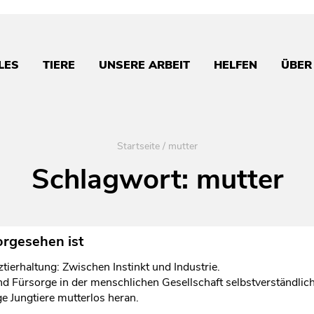
LES
TIERE
UNSERE ARBEIT
HELFEN
ÜBER
Startseite
/
mutter
Schlagwort:
mutter
orgesehen ist
tierhaltung: Zwischen Instinkt und Industrie.
d Fürsorge in der menschlichen Gesellschaft selbstverständlic
e Jungtiere mutterlos heran.