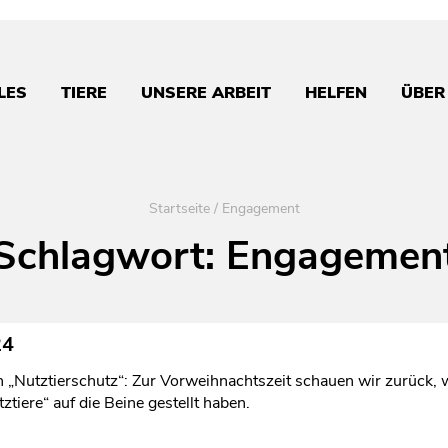
LES
TIERE
UNSERE ARBEIT
HELFEN
ÜBER
Startseite
/
Engagement
Schlagwort:
Engagemen
24
en „Nutztierschutz“: Zur Vorweihnachtszeit schauen wir zurück
tiere“ auf die Beine gestellt haben.