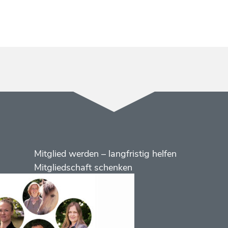
Menüs
Footer
Mitglied werden – langfristig helfen
2
Mitgliedschaft schenken
Kontakt
Social