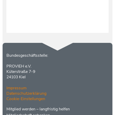
Kontakt
Bundesgeschäftsstelle:
PROVIEH e.V.
Küterstraße 7-9
24103 Kiel
Impressum
Datenschutzerklärung
Cookie-Einstellungen
Menüs
Footer
Mitglied werden – langfristig helfen