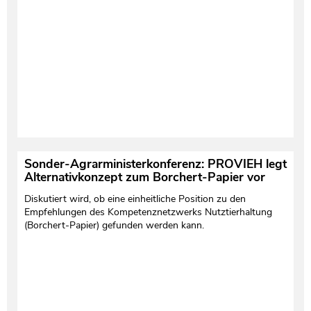
Testament und Nachlass
Netzwerk- und Kooperationspartner
Sonder-Agrarministerkonferenz: PROVIEH legt
Alternativkonzept zum Borchert-Papier vor
Diskutiert wird, ob eine einheitliche Position zu den
Empfehlungen des Kompetenznetzwerks Nutztierhaltung
(Borchert-Papier) gefunden werden kann.