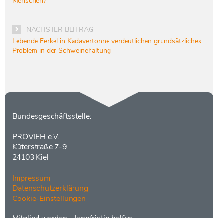
Menschen?
NÄCHSTER BEITRAG
Lebende Ferkel in Kadavertonne verdeutlichen grundsätzliches
Problem in der Schweinehaltung
Kontakt
Bundesgeschäftsstelle:
PROVIEH e.V.
Küterstraße 7-9
24103 Kiel
Impressum
Datenschutzerklärung
Cookie-Einstellungen