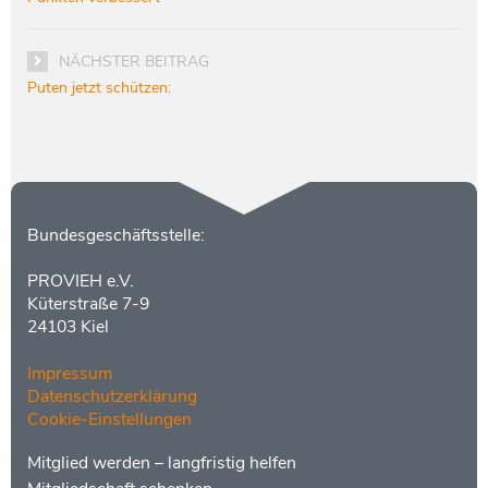
NÄCHSTER BEITRAG
Puten jetzt schützen:
Kontakt
Bundesgeschäftsstelle:
PROVIEH e.V.
Küterstraße 7-9
24103 Kiel
Impressum
Datenschutzerklärung
Cookie-Einstellungen
Menüs
Footer
Mitglied werden – langfristig helfen