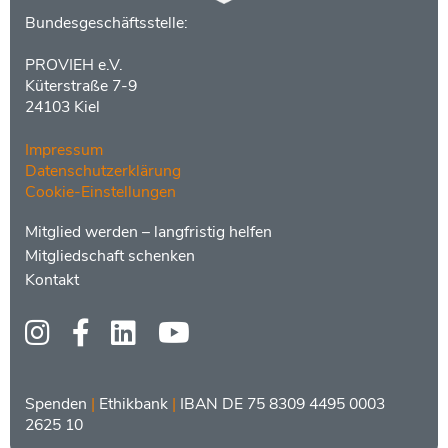
Kontakt
Bundesgeschäftsstelle:
PROVIEH e.V.
Küterstraße 7-9
24103 Kiel
Impressum
Datenschutzerklärung
Cookie-Einstellungen
Menüs
Footer
Mitglied werden – langfristig helfen
2
Mitgliedschaft schenken
Kontakt
Social
Media
Bankdaten
Spenden
|
Ethikbank
|
IBAN DE 75 8309 4495 0003
2625 10