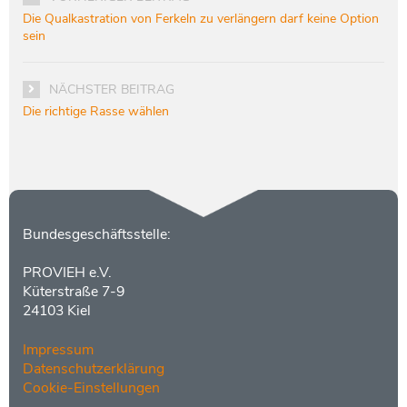
Die Qualkastration von Ferkeln zu verlängern darf keine Option
sein
NÄCHSTER BEITRAG
Die richtige Rasse wählen
Kontakt
Bundesgeschäftsstelle:
PROVIEH e.V.
Küterstraße 7-9
24103 Kiel
Impressum
Datenschutzerklärung
Cookie-Einstellungen