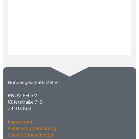
Testament und Nachlass
Netzwerk- und Kooperationspartner
Kontakt
Bundesgeschäftsstelle:
PROVIEH e.V.
Küterstraße 7-9
24103 Kiel
Impressum
Datenschutzerklärung
Cookie-Einstellungen