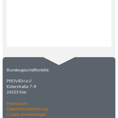
Testament und Nachlass
Netzwerk- und Kooperationspartner
Kontakt
Bundesgeschäftsstelle:
PROVIEH e.V.
Küterstraße 7-9
24103 Kiel
Impressum
Datenschutzerklärung
Cookie-Einstellungen