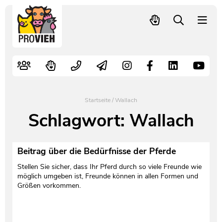
PROVIEH
-
respekTIERE
Nutztiere
Kampagnen
Mitglied werden – langfristig helfen
Kontakt
Pressekontakt
leben.
Alte Nutztierrassen
Fachliche Arbeit
Spenden
Leitbild
Newsletter
Schnellwahl
Tierschutzfall melden
Politische Arbeit
Mehr Mitglieder – mehr Wirkung für die Tiere
Vorstand
Pressemitteilungen
Startseite
/
Wallach
Video- und Audiothek
Verbraucherinfos
Freiwille Beitragserhöhung
Team
Pressespiegel
Schlagwort:
Wallach
Bildungsarbeit
Tierschutz verschenken
Jobs und Praktika
Freianzeigen
Beitrag über die Bedürfnisse der Pferde
Aktiv werden
Satzung
Pressematerial
Stellen Sie sicher, dass Ihr Pferd durch so viele Freunde wie
möglich umgeben ist, Freunde können in allen Formen und
Größen vorkommen.
Shop
Jahresberichte
PROVIEH in Zahlen
Geldauflagen
Vereinsgründung